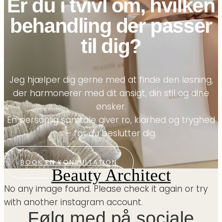
Er du i tvivl om, hvilken
behandling der passer
til dig?
Jeg hjælper dig gerne med at finde den løsning,
der harmonerer med dit ansigt, din stil og dine
ønsker.
En personlig samtale giver ro, klarhed og tryghed
– før du beslutter dig.
BOOK EN KONSULTATION
Beauty Architect
No any image found. Please check it again or try
with another instagram account.
Følg med på sociale