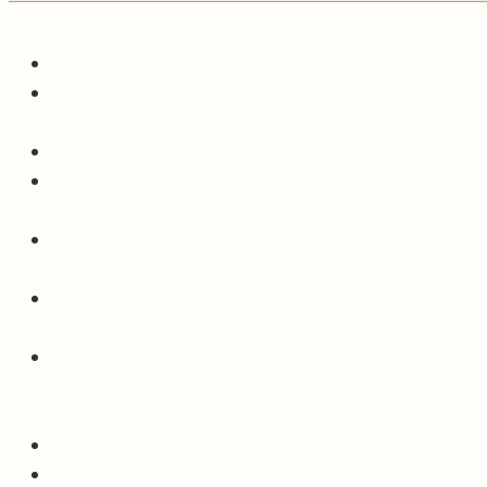
FORSIDE
OM
OS
KURSER
BOOK
ONLINE
EYELASH
EXTENSIONS
PERMANENT
MAKEUP
LASH
OG
BROWLIFT
PRISER
KONTAKT