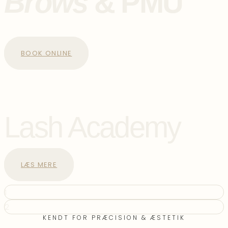
Brows
& PMU
FREMHÆV DINE BEDSTE TRÆK
BOOK ONLINE
Lash Academy
VIL DU OGSÅ SKABE SMUKKE
LANGTIDSHOLDBARE RESULTETER?
LÆS MERE
1
2
KENDT FOR PRÆCISION & ÆSTETIK